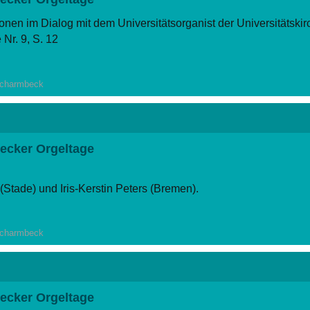
onen im Dialog mit dem Universitätsorganist der Universitätskir
Nr. 9, S. 12
-Scharmbeck
ecker Orgeltage
(Stade) und Iris-Kerstin Peters (Bremen).
Nr. 9, S. 12
-Scharmbeck
ecker Orgeltage