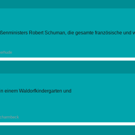
ußenministers Robert Schuman, die gesamte französische und w
ieser Plan den Grundstein für die Europäische Union und ein v
terhude
 in einem Waldorfkindergarten und
ng.
, S. 23
-Scharmbeck