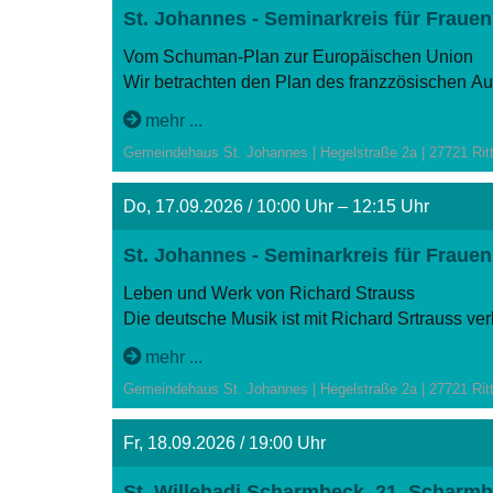
St. Johannes - Seminarkreis für Frauen
Vom Schuman-Plan zur Europäischen Union
Wir betrachten den Plan des franzzösischen A
gemeinsamen Behörde zu unterstellen und wie d
mehr ...
Referent: Dr. Karl-Kudwig Sommer
Gemeindehaus St. Johannes | Hegelstraße 2a | 27721 Rit
Do, 17.09.2026 / 10:00 Uhr – 12:15 Uhr
St. Johannes - Seminarkreis für Frauen
Leben und Werk von Richard Strauss
Die deutsche Musik ist mit Richard Srtrauss ver
Rosenkavalier) und symphonischer Dichtungen 
mehr ...
Gemeindehaus St. Johannes | Hegelstraße 2a | 27721 Rit
Fr, 18.09.2026 / 19:00 Uhr
St. Willehadi Scharmbeck, 21. Scharmb