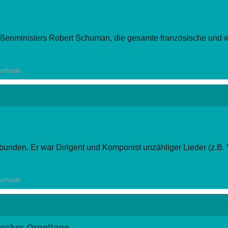
ußenministers Robert Schuman, die gesamte französische und w
ieser Plan den Grundstein für die Europäische Union und ein v
terhude
bunden. Er war Dirigent und Komponist unzähliger Lieder (z.B. Vi
(z.B. Alpensymphonie). Wir lernen seinen Lebenslauf kennen 
terhude
ecker Orgeltage