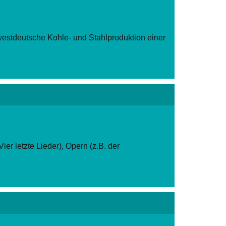
estdeutsche Kohle- und Stahlproduktion einer
ereintes Europa bildet.
er letzte Lieder), Opern (z.B. der
und hören in ausgewählte Werke.