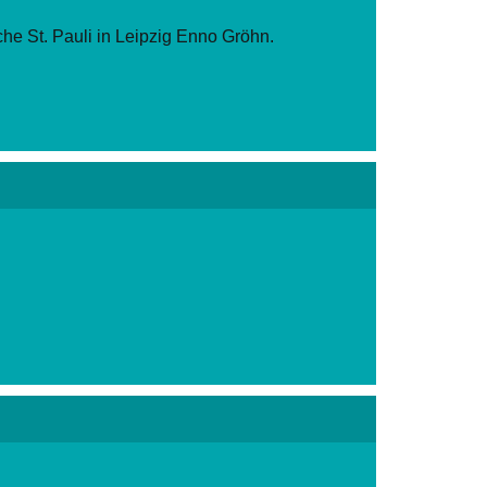
che St. Pauli in Leipzig Enno Gröhn.