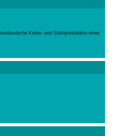
estdeutsche Kohle- und Stahlproduktion einer
ereintes Europa bildet.